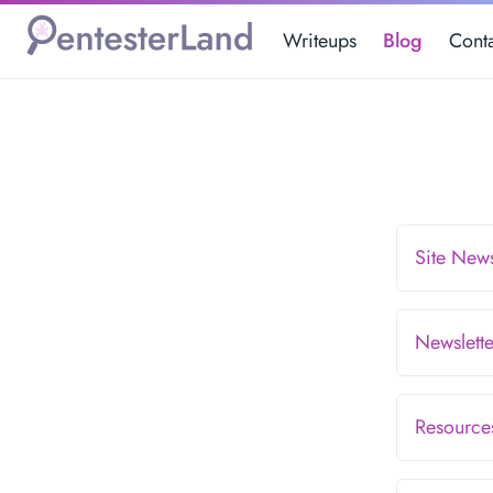
Writeups
Blog
Cont
Site New
Newslett
Resourc