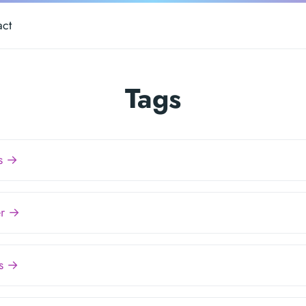
act
Tags
s →
er →
es →