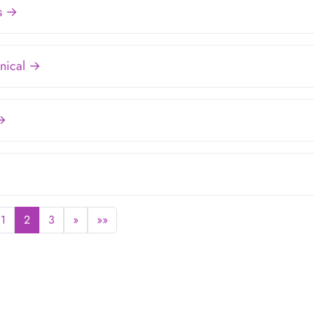
ws →
nical →
 →
→
1
2
3
»
»»