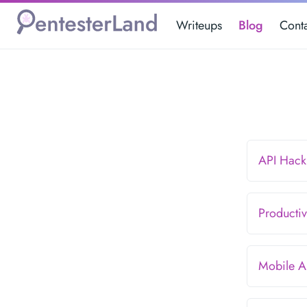
Writeups
Blog
Cont
API Hac
Productiv
Mobile 