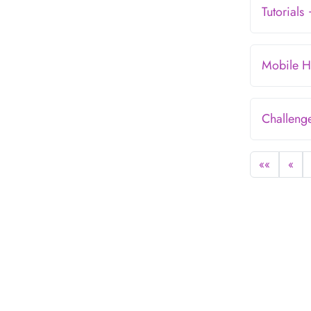
Tutorials
Mobile 
Challeng
««
«