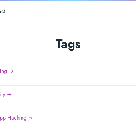
act
Tags
king →
ity →
App Hacking →