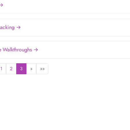
 →
Hacking →
e Walkthroughs →
1
2
3
»
»»